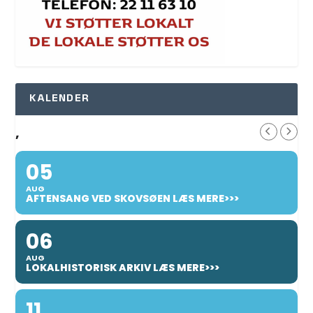
KALENDER
,
05
AUG
AFTENSANG VED SKOVSØEN LÆS MERE>>>
06
AUG
LOKALHISTORISK ARKIV LÆS MERE>>>
11