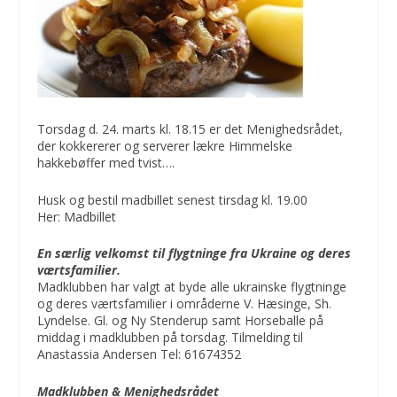
Torsdag d. 24. marts kl. 18.15 er det Menighedsrådet,
der kokkererer og serverer lækre Himmelske
hakkebøffer med tvist….
Husk og bestil madbillet senest tirsdag kl. 19.00
Her:
Madbillet
En særlig velkomst til flygtninge fra Ukraine og deres
værtsfamilier.
Madklubben har valgt at byde alle ukrainske flygtninge
og deres værtsfamilier i områderne V. Hæsinge, Sh.
Lyndelse. Gl. og Ny Stenderup samt Horseballe på
middag i madklubben på torsdag. Tilmelding til
Anastassia Andersen Tel: 61674352
Madklubben & Menighedsrådet