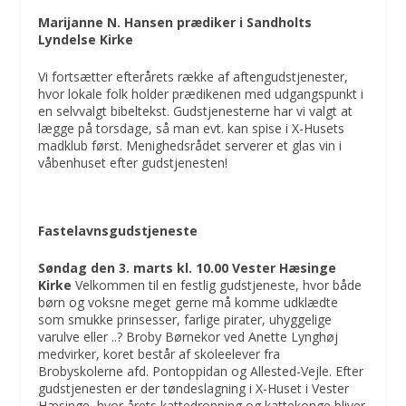
Marijanne N. Hansen prædiker i Sandholts
Lyndelse Kirke
Vi fortsætter efterårets række af aftengudstjenester,
hvor lokale folk holder prædikenen med udgangspunkt i
en selvvalgt bibeltekst. Gudstjenesterne har vi valgt at
lægge på torsdage, så man evt. kan spise i X-Husets
madklub først. Menighedsrådet serverer et glas vin i
våbenhuset efter gudstjenesten!
Fastelavnsgudstjeneste
Søndag den 3. marts kl. 10.00 Vester Hæsinge
Kirke
Velkommen til en festlig gudstjeneste, hvor både
børn og voksne meget gerne må komme udklædte
som smukke prinsesser, farlige pirater, uhyggelige
varulve eller ..? Broby Børnekor ved Anette Lynghøj
medvirker, koret består af skoleelever fra
Brobyskolerne afd. Pontoppidan og Allested-Vejle. Efter
gudstjenesten er der tøndeslagning i X-Huset i Vester
Hæsinge, hvor årets kattedronning og kattekonge bliver