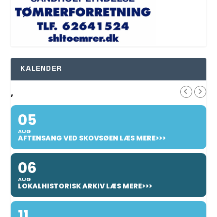
KALENDER
,
05
AUG
AFTENSANG VED SKOVSØEN LÆS MERE>>>
06
AUG
LOKALHISTORISK ARKIV LÆS MERE>>>
11