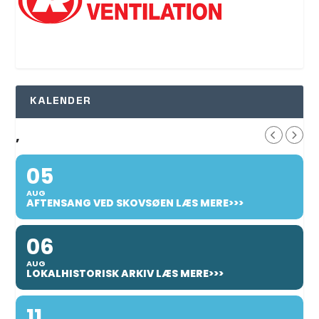
KALENDER
,
05
AUG
AFTENSANG VED SKOVSØEN LÆS MERE>>>
06
AUG
LOKALHISTORISK ARKIV LÆS MERE>>>
11