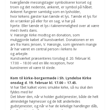
tværgående messingstager symboliserer korset og
troen og det nederste, ankeret, er symbol på håbet.
Ankeret fungerer samtidig som en lysholder,
hvor kirkens gæster kan tænde et lys. Tænde et lys for
én vi tænker på eller for en sag, vi har på
hjerte. Eller tænde et lys i taknemmelighed over at være
med i livets dans.
V. Hæsinge Kirke modtog en donation, som
muliggjorde købet af kunstværket. Donationen er en
arv fra Hans Jensen, V. Hæsinge, som igennem mange
år har været en central person i kirkens liv
og arbejde.
Kunstværket præsenteres torsdag d. 20. februar kl.
17.00 – 18.00 ved en lille reception, hvor
kunstneren vil være til stede.
Kom til kirke-borgermøde i Sh. Lyndelse Kirke
onsdag d. 19. februar kl. 17.00 – 17.45.
Vi har fået kalket vores smukke kirke, så nu skal den
fyldes med liv!
Det bliver den, når vi holder gudstjenester, både de helt
almindelige højmesser og de lidt anderledes
gudstjenester, og når vi har de kirkelige handlinger dåb,