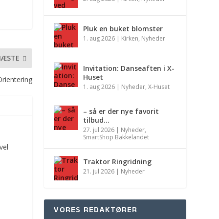
Pluk en buket blomster
1. aug 2026
|
Kirken
,
Nyheder
NÆSTE
Invitation: Danseaften i X-
Huset
rientering
1. aug 2026
|
Nyheder
,
X-Huset
– så er der nye favorit
tilbud…
27. jul 2026
|
Nyheder
,
SmartShop Bakkelandet
vel
Traktor Ringridning
21. jul 2026
|
Nyheder
VORES REDAKTØRER