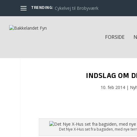
TRENDING:
Cykelvej til Brobyværk
FORSIDE
N
INDSLAG OM D
10. feb 2014
|
Ny
Det Nye X-Hus set fra bagsiden, med nye ter