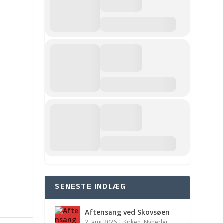
SENESTE INDLÆG
Aftensang ved Skovsøen
2. aug 2026
|
Kirken
,
Nyheder