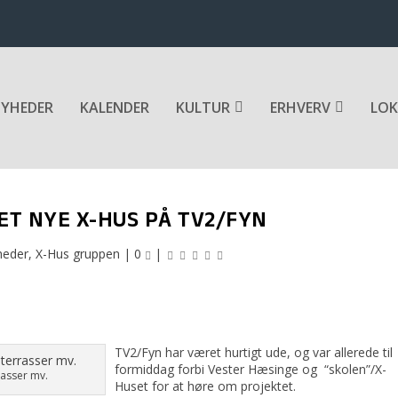
YHEDER
KALENDER
KULTUR
ERHVERV
LOK
ET NYE X-HUS PÅ TV2/FYN
heder
,
X-Hus gruppen
|
0
|
TV2/Fyn har været hurtigt ude, og var allerede til
formiddag forbi Vester Hæsinge og “skolen”/X-
rasser mv.
Huset for at høre om projektet.