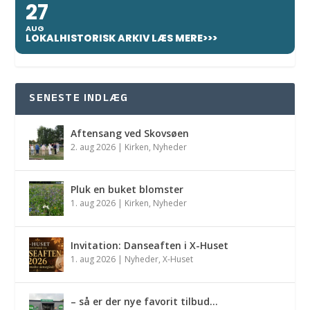
27
AUG
LOKALHISTORISK ARKIV LÆS MERE>>>
SENESTE INDLÆG
Aftensang ved Skovsøen
2. aug 2026
|
Kirken
,
Nyheder
Pluk en buket blomster
1. aug 2026
|
Kirken
,
Nyheder
Invitation: Danseaften i X-Huset
1. aug 2026
|
Nyheder
,
X-Huset
– så er der nye favorit tilbud…