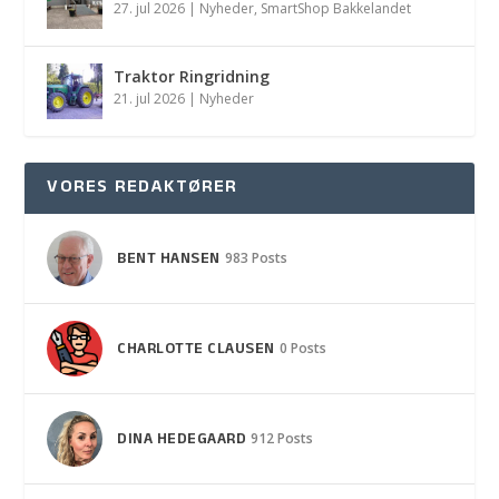
27. jul 2026
|
Nyheder
,
SmartShop Bakkelandet
Traktor Ringridning
21. jul 2026
|
Nyheder
VORES REDAKTØRER
BENT HANSEN
983 Posts
CHARLOTTE CLAUSEN
0 Posts
DINA HEDEGAARD
912 Posts