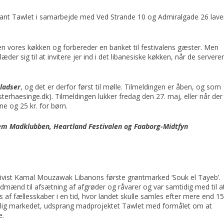
nt Tawlet i samarbejde med Ved Strande 10 og Admiralgade 26 lave
len vores køkken og forbereder en banket til festivalens gæster. Men
æder sig til at invitere jer ind i det libanesiske køkken, når de servere
pladser
, og det er derfor først til mølle. Tilmeldingen er åben, og som
terhaesinge.dk)
. Tilmeldingen lukker fredag den 27. maj, eller når der
sne og 25 kr. for børn.
em Madklubben, Heartland Festivalen og Faaborg-Midtfyn
ktivist Kamal Mouzawak Libanons første grøntmarked
‘Souk el Tayeb’.
landmænd til afsætning af afgrøder og
råvarer og var samtidig med til a
s af fællesskaber i
en tid, hvor landet skulle samles efter mere end 1
lig markedet, udsprang madprojektet Tawlet med formålet om at
e.