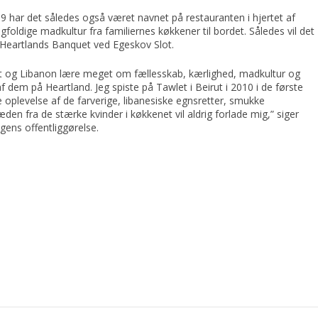
2009 har det således også været navnet på
restauranten i hjertet af
ngfoldige madkultur fra
familiernes køkkener til bordet. Således vil det
Heartlands Banquet ved Egeskov Slot.
wlet og Libanon lære meget om fællesskab, kærlighed,
madkultur og
 af dem på Heartland. Jeg spiste på
Tawlet i Beirut i 2010 i de første
e oplevelse af de
farverige, libanesiske egnsretter, smukke
læden fra de
stærke kvinder i køkkenet vil aldrig forlade mig,”
siger
gens offentliggørelse.