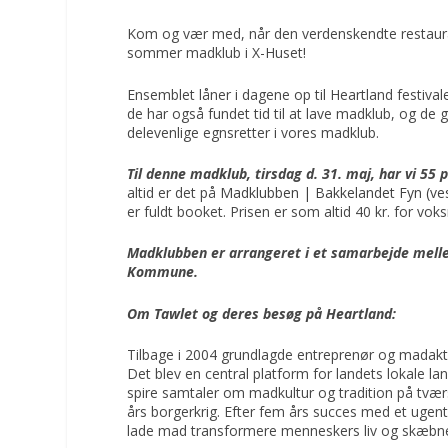
Kom og vær med, når den verdenskendte restaura
sommer madklub i X-Huset!
Ensemblet låner i dagene op til Heartland festiva
de har også fundet tid til at lave madklub, og de gl
delevenlige egnsretter i vores madklub.
Til denne madklub, tirsdag d. 31. maj, har vi 55 
altid er det på
Madklubben | Bakkelandet Fyn (ves
er fuldt booket. Prisen er som altid 40 kr. for vok
Madklubben er arrangeret i et samarbejde mell
Kommune.
Om Tawlet og deres besøg på Heartland:
Tilbage i 2004 grundlagde entreprenør og mada
Det blev en central platform for landets lokale 
spire samtaler om madkultur og tradition på tvær
års borgerkrig. Efter fem års succes med et
ugent
lade mad transformere
menneskers liv og skæbn