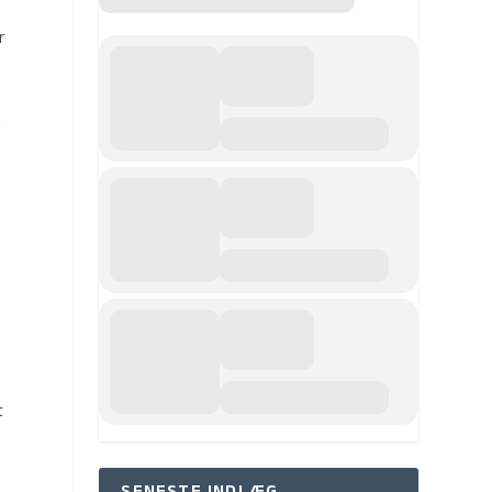
r
r
t
5