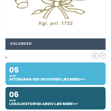
KALENDER
,
05
AUG
AFTENSANG VED SKOVSØEN LÆS MERE>>>
06
AUG
LOKALHISTORISK ARKIV LÆS MERE>>>