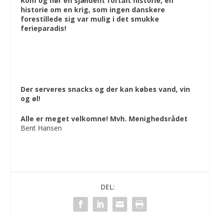
Kom og hør en sjældent fortalt historie, en
historie om en krig, som ingen danskere
forestillede sig var mulig i det smukke
ferieparadis!
Der serveres snacks og der kan købes vand, vin
og øl!
Alle er meget velkomne! Mvh. Menighedsrådet
Bent Hansen
DEL: