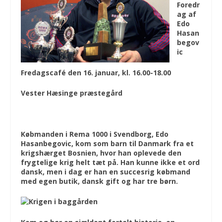
Foredr
ag af
Edo
Hasan
begov
ic
Fredagscafé den 16. januar,
kl. 16.00-18.00
Vester Hæsinge præstegård
Købmanden i Rema 1000 i Svendborg, Edo
Hasanbegovic, kom som barn til Danmark fra et
krigshærget Bosnien, hvor han oplevede den
frygtelige krig helt tæt på. Han kunne ikke et ord
dansk, men i dag er han en succesrig købmand
med egen butik, dansk gift og har tre børn.