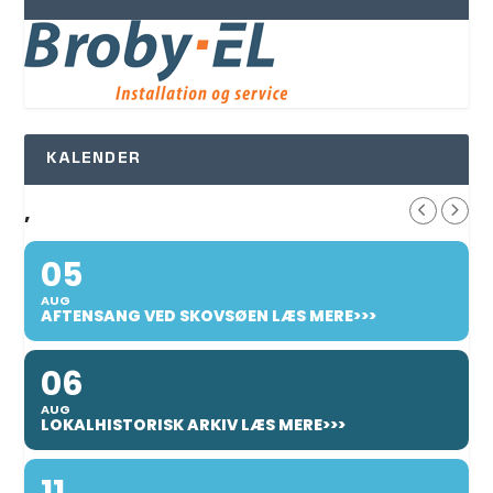
KALENDER
,
05
AUG
AFTENSANG VED SKOVSØEN LÆS MERE>>>
06
AUG
LOKALHISTORISK ARKIV LÆS MERE>>>
11