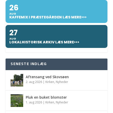
26
AUG
KAFFEMIX I PRÆSTEGÅRDEN LÆS MERE>>>
27
AUG
LOKALHISTORISK ARKIV LÆS MERE>>>
SENESTE INDLÆG
Aftensang ved Skovsøen
2. aug 2026
|
Kirken
,
Nyheder
Pluk en buket blomster
1. aug 2026
|
Kirken
,
Nyheder