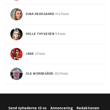
DINA HEDEGAARD
912 Posts
HELLE THYGESEN
9 Posts
JANE
2 Posts
OLE WORREGÅRD
252 Posts
Designet af
| Drevet af
Elegant Themes
WordPress
Send nyhederne til os
Annoncering
Redaktionen