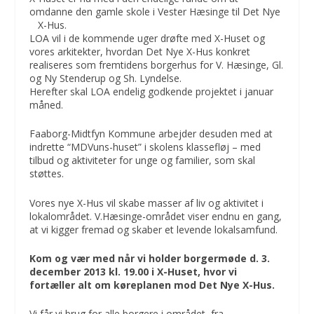
omdanne den gamle skole i Vester Hæsinge til Det Nye
X-Hus.
LOA vil i de kommende uger drøfte med X-Huset og
vores arkitekter, hvordan Det Nye X-Hus konkret
realiseres som fremtidens borgerhus for V. Hæsinge, Gl.
og Ny Stenderup og Sh. Lyndelse.
Herefter skal LOA endelig godkende projektet i januar
måned.
Faaborg-Midtfyn Kommune arbejder desuden med at
indrette “MDVuns-huset” i skolens klassefløj – med
tilbud og aktiviteter for unge og familier, som skal
støttes.
Vores nye X-Hus vil skabe masser af liv og aktivitet i
lokalområdet. V.Hæsinge-området viser endnu en gang,
at vi kigger fremad og skaber et levende lokalsamfund.
Kom og vær med når vi holder borgermøde d. 3.
december 2013 kl. 19.00 i X-Huset, hvor vi
fortæller alt om køreplanen mod Det Nye X-Hus.
Vi får vi brug for alle borgere i området, fra