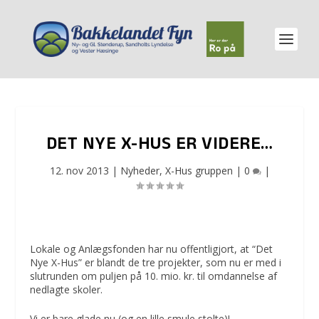
DET NYE X-HUS ER VIDERE…
12. nov 2013
|
Nyheder
,
X-Hus gruppen
|
0
|
Lokale og Anlægsfonden har nu offentligjort, at “Det
Nye X-Hus” er blandt de tre projekter, som nu er med i
slutrunden om puljen på 10. mio. kr. til omdannelse af
nedlagte skoler.
Vi er bare glade nu (og en lille smule stolte)!