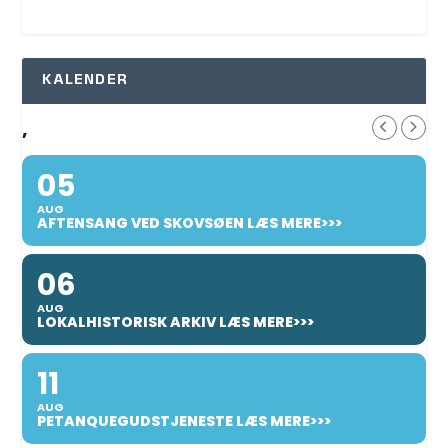
KALENDER
,
05
AUG
AFTENSANG VED SKOVSØEN LÆS MERE>>>
06
AUG
LOKALHISTORISK ARKIV LÆS MERE>>>
11
AUG
PETANQUEGUDSTJENESTE LÆS MERE>>>