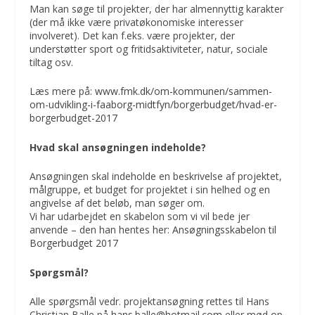
Man kan søge til projekter, der har almennyttig karakter
(der må ikke være privatøkonomiske interesser
involveret). Det kan f.eks. være projekter, der
understøtter sport og fritidsaktiviteter, natur, sociale
tiltag osv.
Læs mere på:
www.fmk.dk/om-kommunen/sammen-
om-udvikling-i-faaborg-midtfyn/borgerbudget/hvad-er-
borgerbudget-2017
Hvad skal ansøgningen indeholde?
Ansøgningen skal indeholde en beskrivelse af projektet,
målgruppe, et budget for projektet i sin helhed og en
angivelse af det beløb, man søger om.
Vi har udarbejdet en skabelon som vi vil bede jer
anvende – den han hentes her:
Ansøgningsskabelon til
Borgerbudget 2017
Spørgsmål?
Alle spørgsmål vedr. projektansøgning rettes til Hans
Christian Balle på
hans.balle@hotmail.com
eller mød op