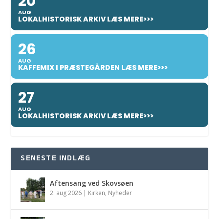
20
AUG
LOKALHISTORISK ARKIV LÆS MERE>>>
26
AUG
KAFFEMIX I PRÆSTEGÅRDEN LÆS MERE>>>
27
AUG
LOKALHISTORISK ARKIV LÆS MERE>>>
SENESTE INDLÆG
Aftensang ved Skovsøen
2. aug 2026
|
Kirken
,
Nyheder