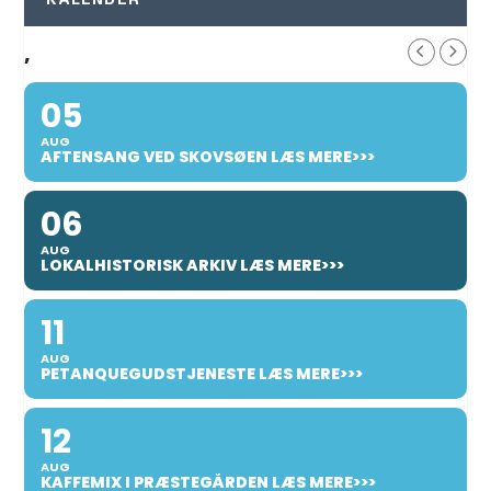
KALENDER
,
05
AUG
AFTENSANG VED SKOVSØEN LÆS MERE>>>
06
AUG
LOKALHISTORISK ARKIV LÆS MERE>>>
11
AUG
PETANQUEGUDSTJENESTE LÆS MERE>>>
12
AUG
KAFFEMIX I PRÆSTEGÅRDEN LÆS MERE>>>