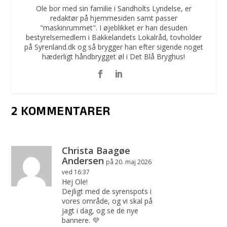
Ole bor med sin familie i Sandholts Lyndelse, er
redaktør på hjemmesiden samt passer
"maskinrummet". I øjeblikket er han desuden
bestyrelsemedlem i Bakkelandets Lokalråd, tovholder
på Syrenland.dk og så brygger han efter sigende noget
hæderligt håndbrygget øl i Det Blå Bryghus!
2 KOMMENTARER
Christa Baagøe
Andersen
på 20. maj 2026
ved 16:37
Hej Ole!
Dejligt med de syrenspots i
vores område, og vi skal på
jagt i dag, og se de nye
bannere. 💜