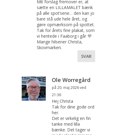
Mit forslag fremover er, at
sætte en LILLAMALET bænk
på alle spot’sene… den kan jo
bare stå ude hele året, og
gøre opmærksom på spottet.
Tak for årets fine plakat, som
vi hentede i Faaborg i går 💜
Mange hilsener Christa,
Skovmarken.
SVAR
Ole Worregård
på 20. maj 2026 ved
21:36
Hej Christa
Tak for dine gode ord
her.
Det er virkelig en fin
tanke med lilla
bænke. Det tager vi