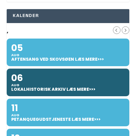
KALENDER
,
05
AUG
AFTENSANG VED SKOVSØEN LÆS MERE>>>
06
AUG
LOKALHISTORISK ARKIV LÆS MERE>>>
11
AUG
PETANQUEGUDSTJENESTE LÆS MERE>>>