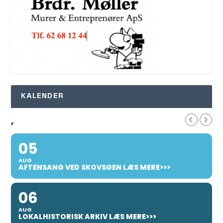
KALENDER
,
05
AUG
AFTENSANG VED SKOVSØEN LÆS MERE>>>
06
AUG
LOKALHISTORISK ARKIV LÆS MERE>>>