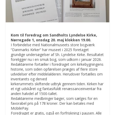
Kom til foredrag om Sandholts Lyndelse Kirke,
Nørregade 1, onsdag 20. maj klokken 19.00.
I forbindelse med Nationalmuseets store bogværk
“Danmarks Kirker” har museet i 2025 foretaget
grundige undersøgelser af Sh. Lyndelse Kirke. Resultatet
foreligger nu i en smuk bog, som udkom i januar 2026.
Redaktørerne fortæller i foredraget om kirkebygningens
historie, som siden opførelsen præges af flere store
udvidelser efter middelalderen. Herudover fortælles om
inventarets og derved
kirkerummets skiftende udtryk gennem tiden. Kirken har
et rigt udskåret og fantasifuldt renæssanceinventar fra
anden halvdel af 1500-tallet.
Redaktørerne medbringer bøger, som sælges for en
favorabel pris på 178 kroner. Der kan betales med
MobilePay.
Foredraget er gratis, også en forfriskning i pausen. Alle