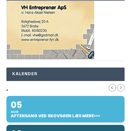
KALENDER
,
05
AUG
AFTENSANG VED SKOVSØEN LÆS MERE>>>