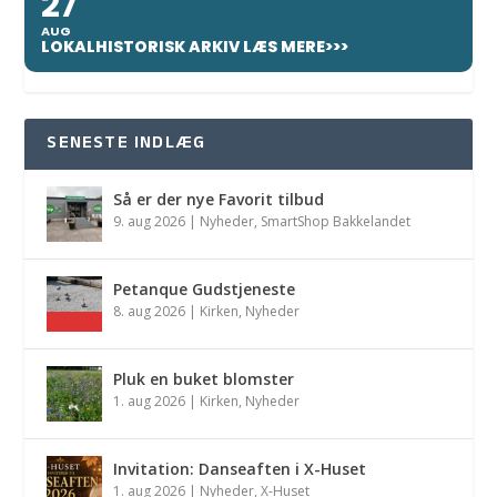
27
AUG
LOKALHISTORISK ARKIV LÆS MERE>>>
SENESTE INDLÆG
Så er der nye Favorit tilbud
9. aug 2026
|
Nyheder
,
SmartShop Bakkelandet
Petanque Gudstjeneste
8. aug 2026
|
Kirken
,
Nyheder
Pluk en buket blomster
1. aug 2026
|
Kirken
,
Nyheder
Invitation: Danseaften i X-Huset
1. aug 2026
|
Nyheder
,
X-Huset