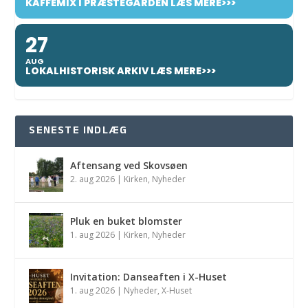
KAFFEMIX I PRÆSTEGÅRDEN LÆS MERE>>>
27
AUG
LOKALHISTORISK ARKIV LÆS MERE>>>
SENESTE INDLÆG
Aftensang ved Skovsøen
2. aug 2026
|
Kirken
,
Nyheder
Pluk en buket blomster
1. aug 2026
|
Kirken
,
Nyheder
Invitation: Danseaften i X-Huset
1. aug 2026
|
Nyheder
,
X-Huset