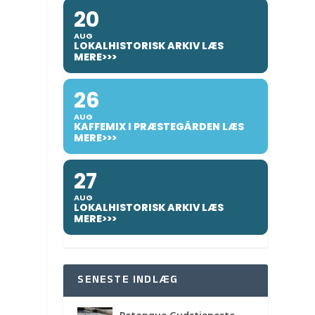
20
AUG
LOKALHISTORISK ARKIV LÆS
MERE>>>
26
AUG
KAFFEMIX I PRÆSTEGÅRDEN LÆS
MERE>>>
27
AUG
LOKALHISTORISK ARKIV LÆS
MERE>>>
SENESTE INDLÆG