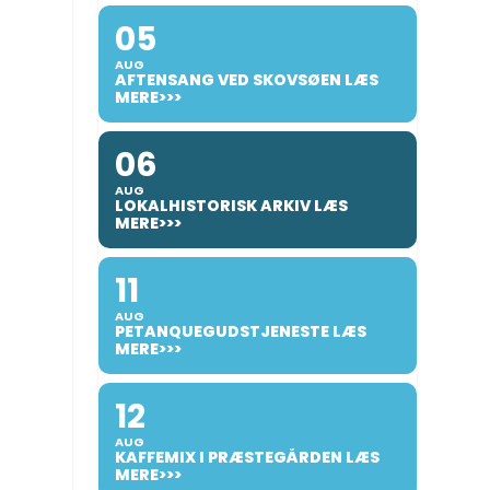
05
AUG
AFTENSANG VED SKOVSØEN LÆS
MERE>>>
06
AUG
LOKALHISTORISK ARKIV LÆS
MERE>>>
11
AUG
PETANQUEGUDSTJENESTE LÆS
MERE>>>
12
AUG
KAFFEMIX I PRÆSTEGÅRDEN LÆS
MERE>>>