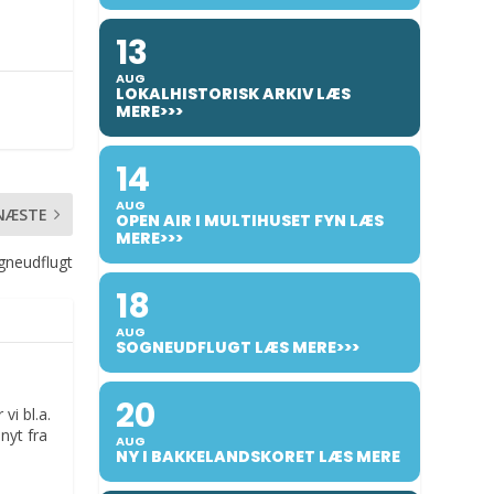
13
AUG
LOKALHISTORISK ARKIV LÆS
MERE>>>
14
AUG
NÆSTE
OPEN AIR I MULTIHUSET FYN LÆS
MERE>>>
gneudflugt
18
AUG
SOGNEUDFLUGT LÆS MERE>>>
20
vi bl.a.
nyt fra
AUG
NY I BAKKELANDSKORET LÆS MERE