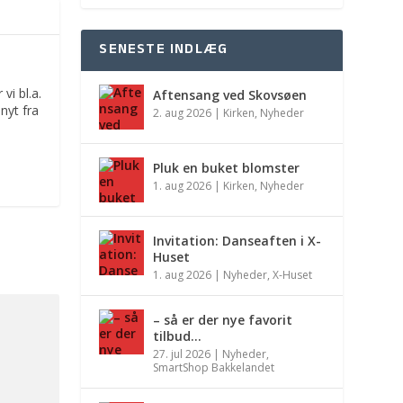
SENESTE INDLÆG
vi bl.a.
Aftensang ved Skovsøen
nyt fra
2. aug 2026
|
Kirken
,
Nyheder
Pluk en buket blomster
1. aug 2026
|
Kirken
,
Nyheder
Invitation: Danseaften i X-
Huset
1. aug 2026
|
Nyheder
,
X-Huset
– så er der nye favorit
tilbud…
27. jul 2026
|
Nyheder
,
SmartShop Bakkelandet