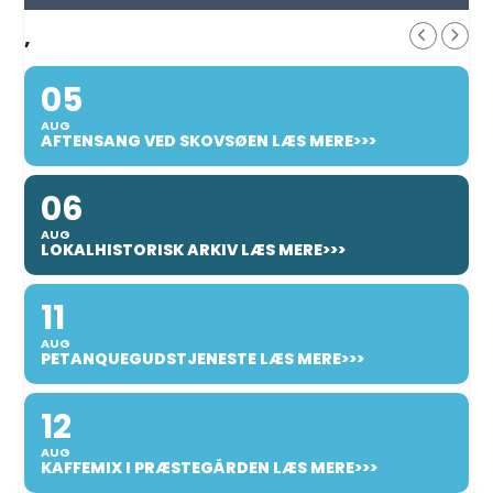
,
05
AUG
AFTENSANG VED SKOVSØEN LÆS MERE>>>
06
AUG
LOKALHISTORISK ARKIV LÆS MERE>>>
11
AUG
PETANQUEGUDSTJENESTE LÆS MERE>>>
12
AUG
KAFFEMIX I PRÆSTEGÅRDEN LÆS MERE>>>