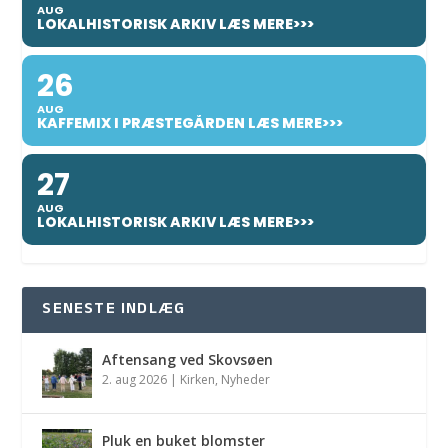
AUG
LOKALHISTORISK ARKIV LÆS MERE>>>
26
AUG
KAFFEMIX I PRÆSTEGÅRDEN LÆS MERE>>>
27
AUG
LOKALHISTORISK ARKIV LÆS MERE>>>
SENESTE INDLÆG
Aftensang ved Skovsøen
2. aug 2026
|
Kirken
,
Nyheder
Pluk en buket blomster