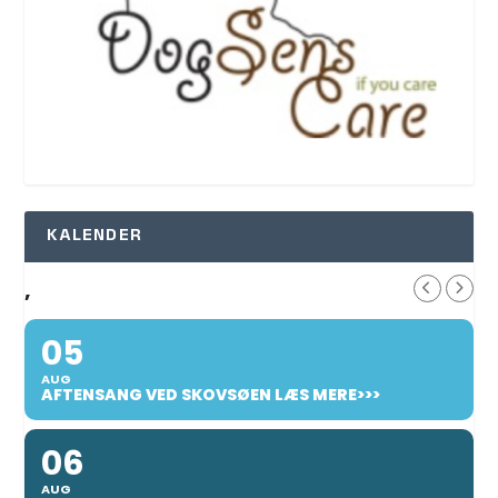
KALENDER
,
05
AUG
AFTENSANG VED SKOVSØEN LÆS MERE>>>
06
AUG