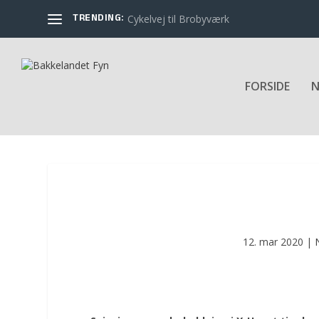
TRENDING:
Cykelvej til Brobyværk
FORSIDE
N
12. mar 2020
|