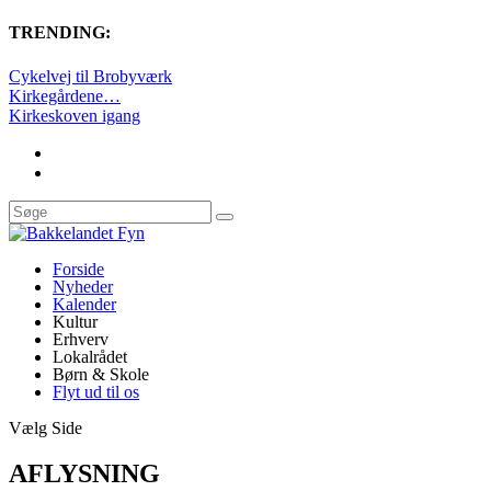
TRENDING:
Cykelvej til Brobyværk
Kirkegårdene…
Kirkeskoven igang
Forside
Nyheder
Kalender
Kultur
Erhverv
Lokalrådet
Børn & Skole
Flyt ud til os
Vælg Side
AFLYSNING