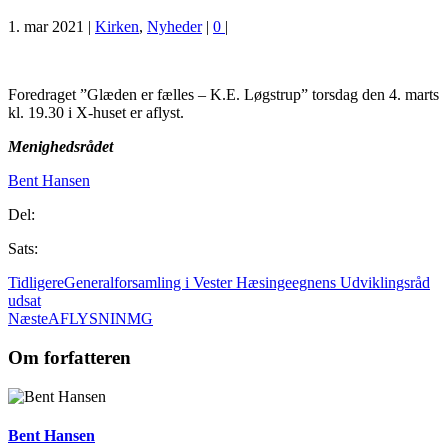
1. mar 2021
|
Kirken
,
Nyheder
|
0
|
Foredraget ”Glæden er fælles – K.E. Løgstrup” torsdag den 4. marts
kl. 19.30 i X-huset er aflyst.
Menighedsrådet
Bent Hansen
Del:
Sats:
Tidligere
Generalforsamling i Vester Hæsingeegnens Udviklingsråd
udsat
Næste
AFLYSNINMG
Om forfatteren
Bent Hansen