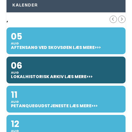
KALENDER
,
05
AUG
AFTENSANG VED SKOVSØEN LÆS MERE>>>
06
AUG
LOKALHISTORISK ARKIV LÆS MERE>>>
11
AUG
PETANQUEGUDSTJENESTE LÆS MERE>>>
12
AUG