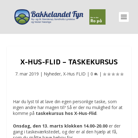
X-HUS-FLID – TASKEKURSUS
7. mar 2019
|
Nyheder
,
X-Hus FLID
|
0
|
Har du lyst til at lave din egen personlige taske, som
ingen andre har magen til? Så er der nu mulighed for at
komme på
taskekursus hos X-Hus-Flid
.
Onsdag, den 13. marts klokken 14.00-20.00
er der
gang i taskeværkstedet, og der er al den hjælp at få,
som du måtte have behov for.