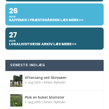
26
AUG
KAFFEMIX I PRÆSTEGÅRDEN LÆS MERE>>>
27
AUG
LOKALHISTORISK ARKIV LÆS MERE>>>
SENESTE INDLÆG
Aftensang ved Skovsøen
2. aug 2026
|
Kirken
,
Nyheder
Pluk en buket blomster
1. aug 2026
|
Kirken
,
Nyheder