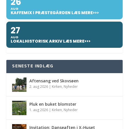
26
AUG
KAFFEMIX I PRÆSTEGÅRDEN LÆS MERE>>>
27
AUG
LOKALHISTORISK ARKIV LÆS MERE>>>
SENESTE INDLÆG
Aftensang ved Skovsøen
2. aug 2026
|
Kirken
,
Nyheder
Pluk en buket blomster
1. aug 2026
|
Kirken
,
Nyheder
Invitation: Danseaften i X-Huset