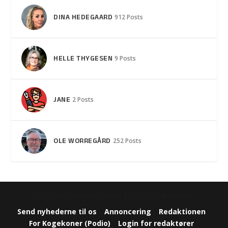
DINA HEDEGAARD
912 Posts
HELLE THYGESEN
9 Posts
JANE
2 Posts
OLE WORREGÅRD
252 Posts
Designet af
| Drevet af
Elegant Themes
WordPress
Send nyhederne til os
Annoncering
Redaktionen
For Kogekoner (Podio)
Login for redaktører