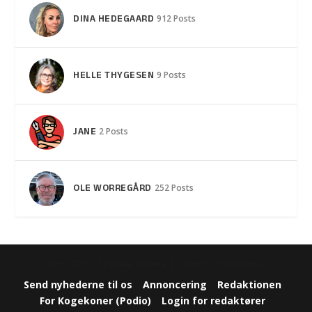
DINA HEDEGAARD
912 Posts
HELLE THYGESEN
9 Posts
JANE
2 Posts
OLE WORREGÅRD
252 Posts
Designet af
| Drevet af
Elegant Themes
WordPress
Send nyhederne til os
Annoncering
Redaktionen
For Kogekoner (Podio)
Login for redaktører