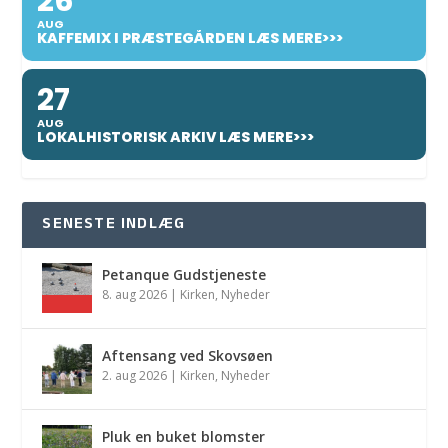
26
AUG
KAFFEMIX I PRÆSTEGÅRDEN LÆS MERE>>>
27
AUG
LOKALHISTORISK ARKIV LÆS MERE>>>
SENESTE INDLÆG
Petanque Gudstjeneste
8. aug 2026
|
Kirken
,
Nyheder
Aftensang ved Skovsøen
2. aug 2026
|
Kirken
,
Nyheder
Pluk en buket blomster