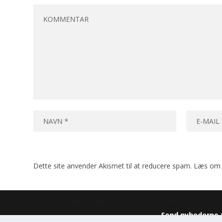
Dette site anvender Akismet til at reducere spam.
Læs om 
Designet af
| Drevet af
Elegant Themes
WordPress
Send nyhederne t