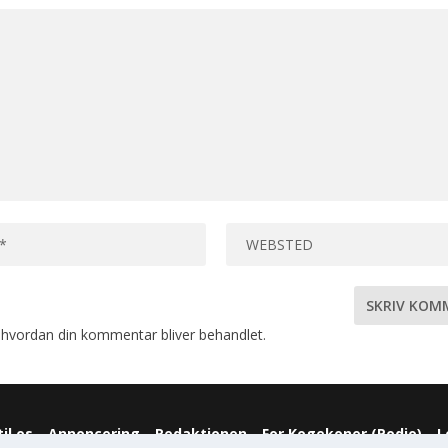
hvordan din kommentar bliver behandlet
.
il os
Annoncering
Redaktionen
For Kogekoner (Podio)
L