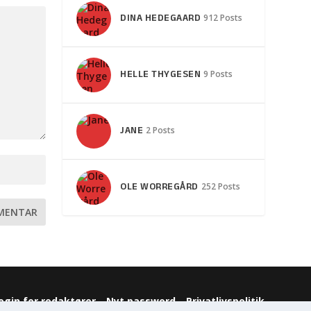
DINA HEDEGAARD
912 Posts
HELLE THYGESEN
9 Posts
JANE
2 Posts
OLE WORREGÅRD
252 Posts
ogin for redaktører
Nyt password
Privatlivspolitik