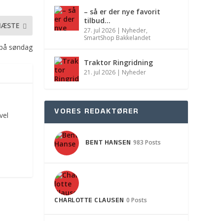
– så er der nye favorit
tilbud…
NÆSTE
27. jul 2026
|
Nyheder
,
SmartShop Bakkelandet
 på søndag
Traktor Ringridning
21. jul 2026
|
Nyheder
VORES REDAKTØRER
vel
BENT HANSEN
983 Posts
CHARLOTTE CLAUSEN
0 Posts