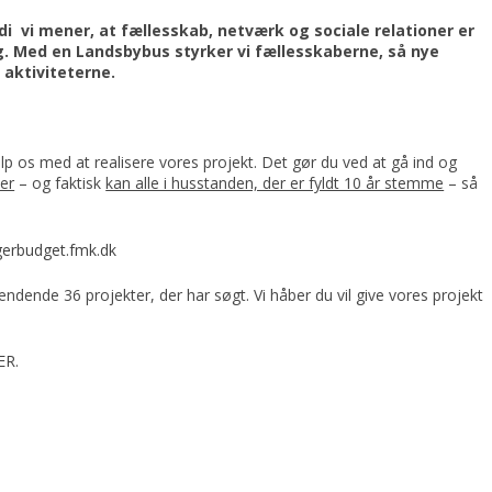
rdi vi mener, at fællesskab, netværk og sociale relationer er
g. Med en Landsbybus styrker vi fællesskaberne, så nye
i aktiviteterne.
p os med at realisere vores projekt. Det gør du ved at gå ind og
er
– og faktisk
kan alle i husstanden, der er fyldt 10 år stemme
– så
gerbudget.fmk.dk
ndende 36 projekter, der har søgt. Vi håber du vil give vores projekt
ER
.