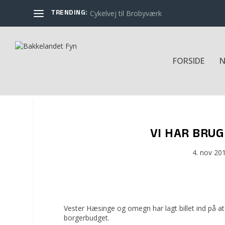
TRENDING:
Cykelvej til Brobyværk
FORSIDE
N
VI HAR BRUG 
4. nov 20
Vester Hæsinge og omegn har lagt billet ind på a
borgerbudget.