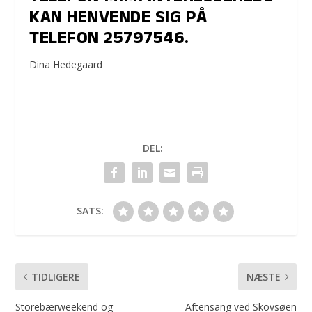
KAN HENVENDE SIG PÅ
TELEFON 25797546.
Dina Hedegaard
DEL:
SATS:
TIDLIGERE
NÆSTE
Storebærweekend og
Aftensang ved Skovsøen