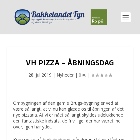
VH PIZZA – ÅBNINGSDAG
28. jul 2019
|
Nyheder
|
0
|
Ombygningen af den gamle Brugs-bygning er ved at
være så langt, at vi nu kan glæde os til åbningen af det
nye pizzaria. At vi er nået så langt skyldes udelukkende
den fantastiske indsats, de frivillige, der har været ind
over, igen har ydet.
Kom og se på herlighederne, når dørene bliver slået op,