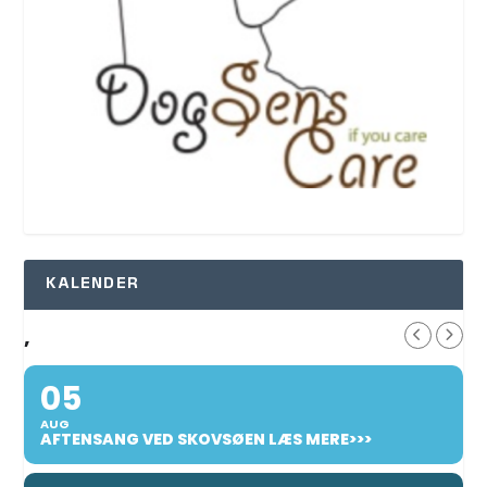
KALENDER
,
05
AUG
AFTENSANG VED SKOVSØEN LÆS MERE>>>