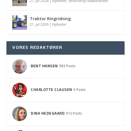
27. jul 2026
|
Nyheder
,
SmartShop Bakkelandet
Traktor Ringridning
21. jul 2026
|
Nyheder
VORES REDAKTØRER
BENT HANSEN
983 Posts
CHARLOTTE CLAUSEN
0 Posts
DINA HEDEGAARD
912 Posts