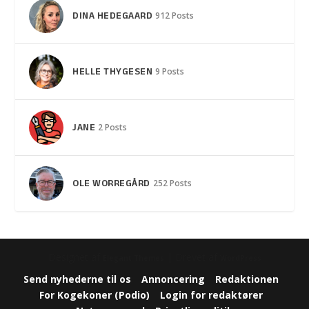
DINA HEDEGAARD
912 Posts
HELLE THYGESEN
9 Posts
JANE
2 Posts
OLE WORREGÅRD
252 Posts
Designet af
| Drevet af
Elegant Themes
WordPress
Send nyhederne til os
Annoncering
Redaktionen
For Kogekoner (Podio)
Login for redaktører