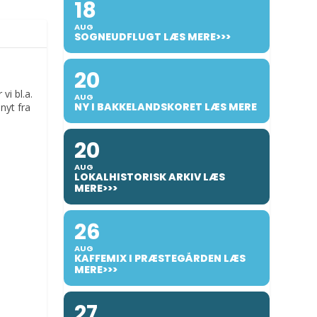
18
AUG
SOGNEUDFLUGT LÆS MERE>>>
20
vi bl.a.
AUG
NY I BAKKELANDSKORET LÆS MERE
nyt fra
20
AUG
LOKALHISTORISK ARKIV LÆS
MERE>>>
26
AUG
KAFFEMIX I PRÆSTEGÅRDEN LÆS
MERE>>>
27