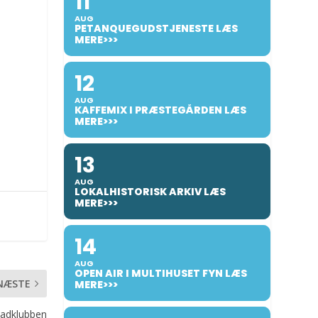
11
AUG
PETANQUEGUDSTJENESTE LÆS
MERE>>>
12
AUG
KAFFEMIX I PRÆSTEGÅRDEN LÆS
MERE>>>
13
AUG
LOKALHISTORISK ARKIV LÆS
MERE>>>
14
AUG
OPEN AIR I MULTIHUSET FYN LÆS
NÆSTE
MERE>>>
Madklubben