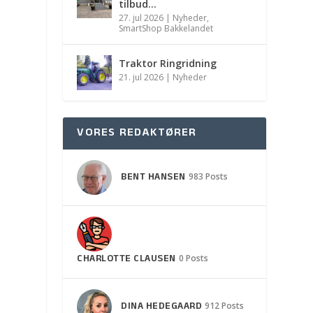
tilbud…
27. jul 2026
|
Nyheder
,
SmartShop Bakkelandet
Traktor Ringridning
21. jul 2026
|
Nyheder
VORES REDAKTØRER
BENT HANSEN
983 Posts
CHARLOTTE CLAUSEN
0 Posts
DINA HEDEGAARD
912 Posts