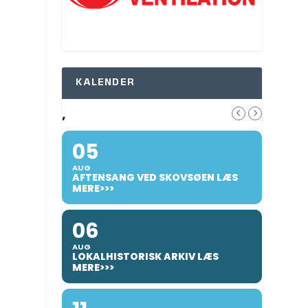
KALENDER
,
05
AUG
AFTENSANG VED SKOVSØEN LÆS
MERE>>>
06
AUG
LOKALHISTORISK ARKIV LÆS
MERE>>>