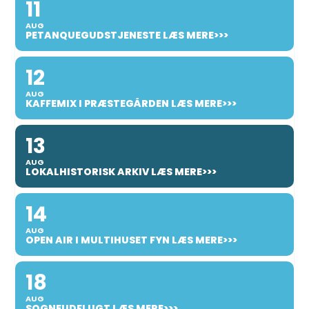
11
AUG
PETANQUEGUDSTJENESTE LÆS MERE>>>
12
AUG
KAFFEMIX I PRÆSTEGÅRDEN LÆS MERE>>>
13
AUG
LOKALHISTORISK ARKIV LÆS MERE>>>
14
AUG
OPEN AIR I MULTIHUSET FYN LÆS MERE>>>
18
AUG
SOGNEUDFLUGT LÆS MERE>>>