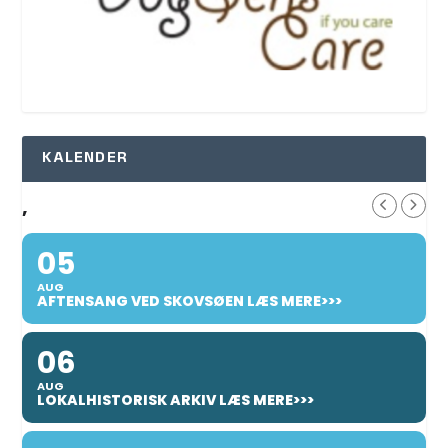
KALENDER
,
05
AUG
AFTENSANG VED SKOVSØEN LÆS MERE>>>
06
AUG
LOKALHISTORISK ARKIV LÆS MERE>>>