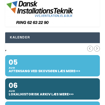
KALENDER
,
05
AUG
AFTENSANG VED SKOVSØEN LÆS MERE>>>
06
AUG
LOKALHISTORISK ARKIV LÆS MERE>>>