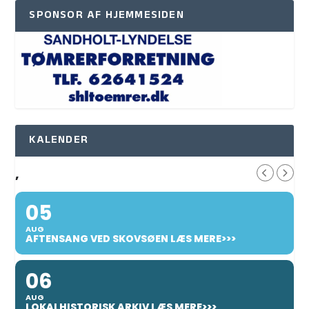
SPONSOR AF HJEMMESIDEN
KALENDER
,
05
AUG
AFTENSANG VED SKOVSØEN LÆS MERE>>>
06
AUG
LOKALHISTORISK ARKIV LÆS MERE>>>