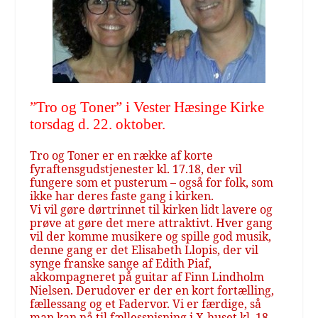
”Tro og Toner” i Vester Hæsinge Kirke
torsdag d. 22. oktober.
Tro og Toner er en række af korte
fyraftensgudstjenester kl. 17.18, der vil
fungere som et pusterum – også for folk, som
ikke har deres faste gang i kirken.
Vi vil gøre dørtrinnet til kirken lidt lavere og
prøve at gøre det mere attraktivt. Hver gang
vil der komme musikere og spille god musik,
denne gang er det Elisabeth Llopis, der vil
synge franske sange af Edith Piaf,
akkompagneret på guitar af Finn Lindholm
Nielsen. Derudover er der en kort fortælling,
fællessang og et Fadervor. Vi er færdige, så
man kan nå til fællesspisning i X-huset kl. 18,