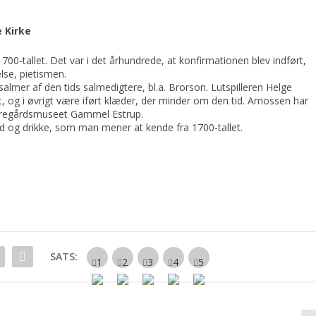
e Kirke
00-tallet. Det var i det århundrede, at konfirmationen blev indført,
se, pietismen.
almer af den tids salmedigtere, bl.a. Brorson. Lutspilleren Helge
t, og i øvrigt være iført klæder, der minder om den tid. Amossen har
herregårdsmuseet Gammel Estrup.
ad og drikke, som man mener at kende fra 1700-tallet.
SATS: