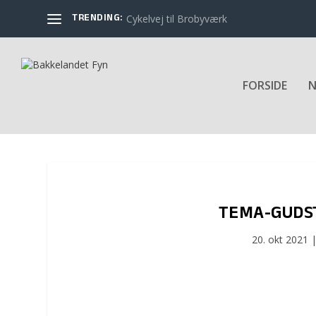
TRENDING:
Cykelvej til Brobyværk
FORSIDE
N
TEMA-GUDST
20. okt 2021