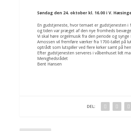
Søndag den 24. oktober kl. 16.00 i V. Hæsing
En gudstjeneste, hvor temaet er gudstjenesten i 17
og tiden var præget af den nye fromheds bevægel
Vi skal høre orgelmusik fra den periode og synge s
Amossen vil fremføre værker fra 1700-tallet på lu
optrådt som lutspiller ved flere kirker samt på 
Efter gudstjenesten serveres i våbenhuset lidt m
Menighedsrådet
Bent Hansen
DEL: