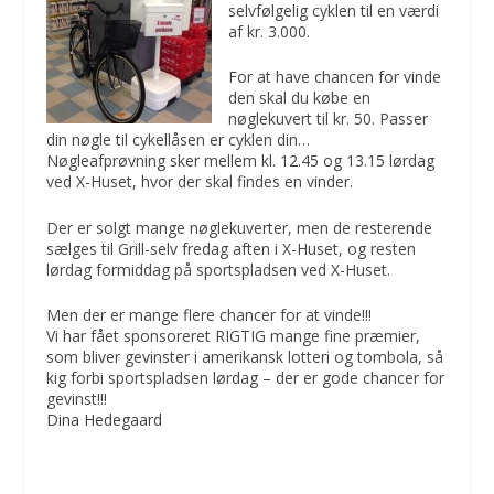
selvfølgelig cyklen til en værdi
af kr. 3.000.
For at have chancen for vinde
den skal du købe en
nøglekuvert til kr. 50. Passer
din nøgle til cykellåsen er cyklen din…
Nøgleafprøvning sker mellem kl. 12.45 og 13.15 lørdag
ved X-Huset, hvor der skal findes en vinder.
Der er solgt mange nøglekuverter, men de resterende
sælges til Grill-selv fredag aften i X-Huset, og resten
lørdag formiddag på sportspladsen ved X-Huset.
Men der er mange flere chancer for at vinde!!!
Vi har fået sponsoreret RIGTIG mange fine præmier,
som bliver gevinster i amerikansk lotteri og tombola, så
kig forbi sportspladsen lørdag – der er gode chancer for
gevinst!!!
Dina Hedegaard