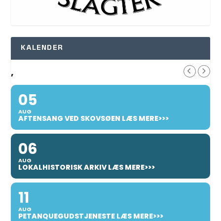
KALENDER
,
05
AUG
AFTENSANG VED SKOVSØEN LÆS MERE>>>
06
AUG
LOKALHISTORISK ARKIV LÆS MERE>>>
11
AUG
PETANQUEGUDSTJENESTE LÆS MERE>>>