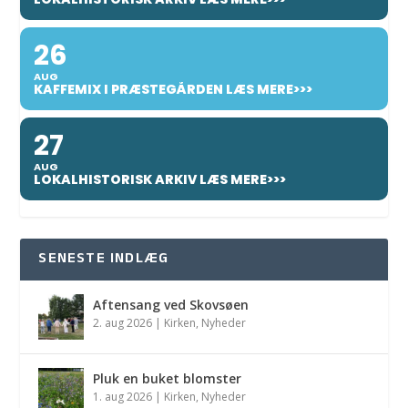
26
AUG
KAFFEMIX I PRÆSTEGÅRDEN LÆS MERE>>>
27
AUG
LOKALHISTORISK ARKIV LÆS MERE>>>
SENESTE INDLÆG
Aftensang ved Skovsøen
2. aug 2026
|
Kirken
,
Nyheder
Pluk en buket blomster
1. aug 2026
|
Kirken
,
Nyheder