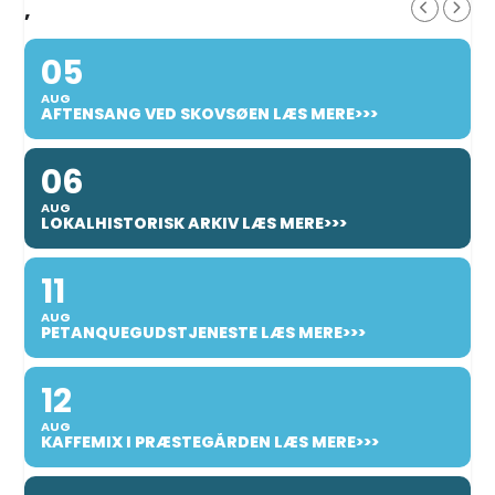
,
05
AUG
AFTENSANG VED SKOVSØEN LÆS MERE>>>
06
AUG
LOKALHISTORISK ARKIV LÆS MERE>>>
11
AUG
PETANQUEGUDSTJENESTE LÆS MERE>>>
12
AUG
KAFFEMIX I PRÆSTEGÅRDEN LÆS MERE>>>