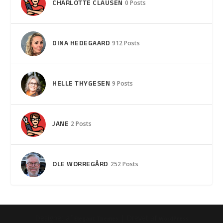
CHARLOTTE CLAUSEN
0 Posts
DINA HEDEGAARD
912 Posts
HELLE THYGESEN
9 Posts
JANE
2 Posts
OLE WORREGÅRD
252 Posts
Designet af
| Drevet af
Elegant Themes
WordPress