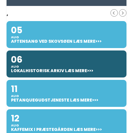
,
05
AUG
AFTENSANG VED SKOVSØEN LÆS MERE>>>
06
AUG
LOKALHISTORISK ARKIV LÆS MERE>>>
11
AUG
PETANQUEGUDSTJENESTE LÆS MERE>>>
12
AUG
KAFFEMIX I PRÆSTEGÅRDEN LÆS MERE>>>