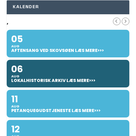
KALENDER
,
05
AUG
AFTENSANG VED SKOVSØEN LÆS MERE>>>
06
AUG
LOKALHISTORISK ARKIV LÆS MERE>>>
11
AUG
PETANQUEGUDSTJENESTE LÆS MERE>>>
12