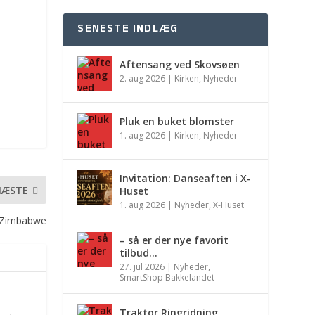
SENESTE INDLÆG
Aftensang ved Skovsøen
2. aug 2026
|
Kirken
,
Nyheder
Pluk en buket blomster
1. aug 2026
|
Kirken
,
Nyheder
Invitation: Danseaften i X-
NÆSTE
Huset
1. aug 2026
|
Nyheder
,
X-Huset
l Zimbabwe
– så er der nye favorit
tilbud…
27. jul 2026
|
Nyheder
,
SmartShop Bakkelandet
Traktor Ringridning