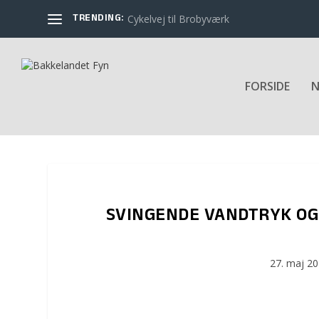
TRENDING:
Cykelvej til Brobyværk
FORSIDE
N
SVINGENDE VANDTRYK OG
27. maj 2