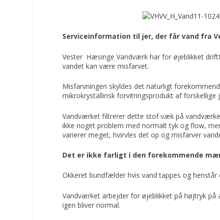
Serviceinformation til jer, der får vand fra
Vester Hæsinge Vandværk har for øjeblikket driftf
vandet kan være misfarvet.
Misfarvningen skyldes det naturligt forekommende s
mikrokrystallinsk forvitringsprodukt af forskellige 
Vandværket filtrerer dette stof væk på vandværket,
ikke noget problem med normalt tyk og flow, me
varierer meget, hvirvles det op og misfarver vand
Det er ikke farligt i den forekommende mæ
Okkeret bundfælder hvis vand tappes og henstår e
Vandværket arbejder for øjeblikket på højtryk p
igen bliver normal.