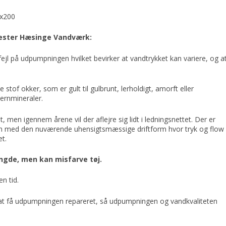
 Vester Hæsinge Vandværk:
ejl på udpumpningen hvilket bevirker at vandtrykket kan variere, og a
tof okker, som er gult til gulbrunt, lerholdigt, amorft eller
jernmineraler.
 men igennem årene vil der aflejre sig lidt i ledningsnettet. Der er
n med den nuværende uhensigtsmæssige driftform hvor tryk og flow
et.
ngde, men kan misfarve tøj.
n tid.
å at få udpumpningen repareret, så udpumpningen og vandkvaliteten