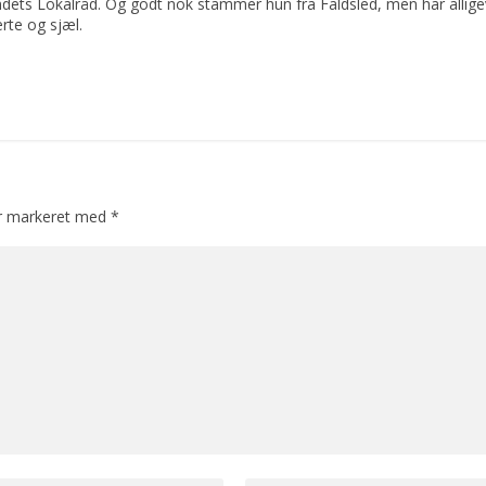
dets Lokalråd. Og godt nok stammer hun fra Faldsled, men har allige
rte og sjæl.
er markeret med
*