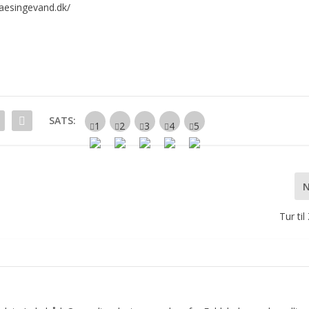
aesingevand.dk/
SATS:
Tur ti