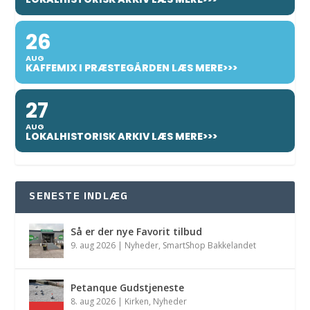
26
AUG
KAFFEMIX I PRÆSTEGÅRDEN LÆS MERE>>>
27
AUG
LOKALHISTORISK ARKIV LÆS MERE>>>
SENESTE INDLÆG
Så er der nye Favorit tilbud
9. aug 2026
|
Nyheder
,
SmartShop Bakkelandet
Petanque Gudstjeneste
8. aug 2026
|
Kirken
,
Nyheder