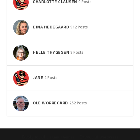
CHARLOTTE CLAUSEN
0 Posts
DINA HEDEGAARD
912 Posts
HELLE THYGESEN
9 Posts
JANE
2 Posts
OLE WORREGÅRD
252 Posts
Designet af
| Drevet af
Elegant Themes
WordPress