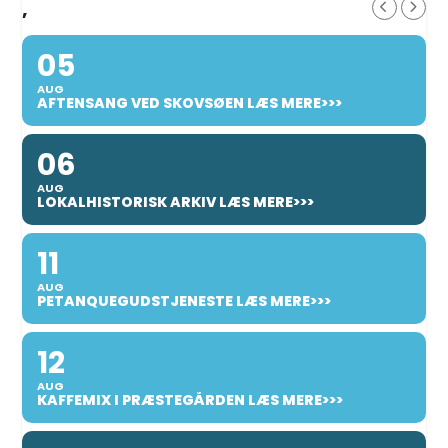
,
05
AUG
AFTENSANG VED SKOVSØEN LÆS MERE>>>
06
AUG
LOKALHISTORISK ARKIV LÆS MERE>>>
11
AUG
PETANQUEGUDSTJENESTE LÆS MERE>>>
12
AUG
KAFFEMIX I PRÆSTEGÅRDEN LÆS MERE>>>