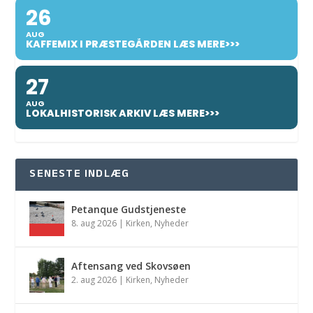
26
AUG
KAFFEMIX I PRÆSTEGÅRDEN LÆS MERE>>>
27
AUG
LOKALHISTORISK ARKIV LÆS MERE>>>
SENESTE INDLÆG
Petanque Gudstjeneste
8. aug 2026
|
Kirken
,
Nyheder
Aftensang ved Skovsøen
2. aug 2026
|
Kirken
,
Nyheder