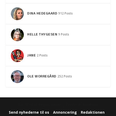
DINA HEDEGAARD
912 Posts
HELLE THYGESEN
9 Posts
JANE
2 Posts
OLE WORREGÅRD
252 Posts
Designet af
| Drevet af
Elegant Themes
WordPress
Send nyhederne til os
Annoncering
Redaktionen