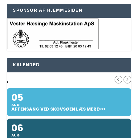
SPONSOR AF HJEMMESIDEN
KALENDER
,
05
AUG
AFTENSANG VED SKOVSØEN LÆS MERE>>>
06
AUG