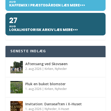
AUG
KAFFEMIX I PRÆSTEGÅRDEN LÆS MERE>>>
27
AUG
LOKALHISTORISK ARKIV LÆS MERE>>>
SENESTE INDLÆG
Aftensang ved Skovsøen
2. aug 2026
|
Kirken
,
Nyheder
Pluk en buket blomster
1. aug 2026
|
Kirken
,
Nyheder
Invitation: Danseaften i X-Huset
1. aug 2026
|
Nyheder
,
X-Huset