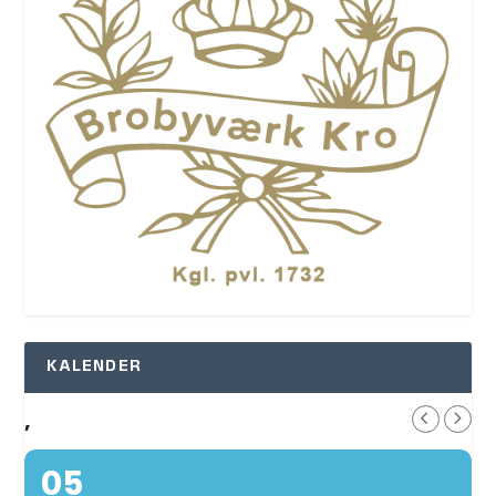
KALENDER
,
05