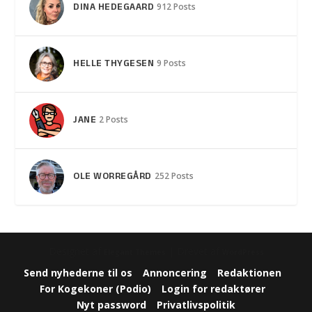
DINA HEDEGAARD
912 Posts
HELLE THYGESEN
9 Posts
JANE
2 Posts
OLE WORREGÅRD
252 Posts
Designet af
| Drevet af
Elegant Themes
WordPress
Send nyhederne til os
Annoncering
Redaktionen
For Kogekoner (Podio)
Login for redaktører
Nyt password
Privatlivspolitik