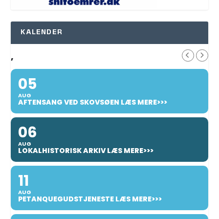
KALENDER
,
05
AUG
AFTENSANG VED SKOVSØEN LÆS MERE>>>
06
AUG
LOKALHISTORISK ARKIV LÆS MERE>>>
11
AUG
PETANQUEGUDSTJENESTE LÆS MERE>>>