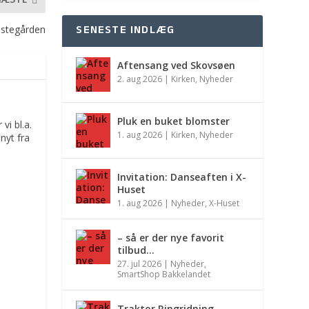
SENESTE INDLÆG
æstegården
Aftensang ved Skovsøen
2. aug 2026
|
Kirken
,
Nyheder
Pluk en buket blomster
vi bl.a.
1. aug 2026
|
Kirken
,
Nyheder
nyt fra
Invitation: Danseaften i X-
Huset
1. aug 2026
|
Nyheder
,
X-Huset
– så er der nye favorit
tilbud…
27. jul 2026
|
Nyheder
,
SmartShop Bakkelandet
Traktor Ringridning