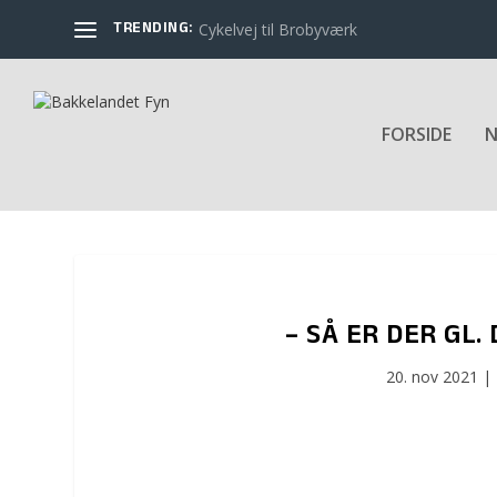
TRENDING:
Cykelvej til Brobyværk
FORSIDE
N
– SÅ ER DER GL
20. nov 2021
|