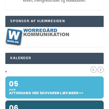
kirken, menighedsrådet og Madklubben.
SPONSOR AF HJEMMESIDEN
KALENDER
,
05
AUG
AFTENSANG VED SKOVSØEN LÆS MERE>>>
06