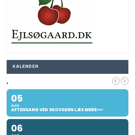
KALENDER
,
05
AUG
AFTENSANG VED SKOVSØEN LÆS MERE>>>
06