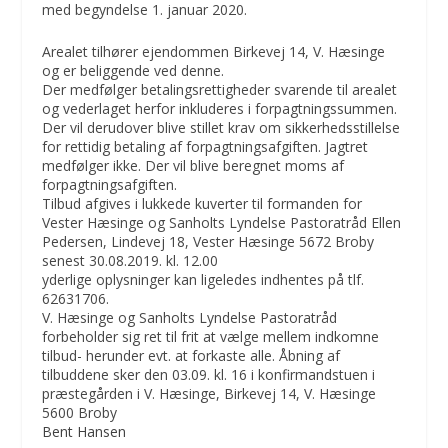
med begyndelse 1. januar 2020.
Arealet tilhører ejendommen Birkevej 14, V. Hæsinge
og er beliggende ved denne.
Der medfølger betalingsrettigheder svarende til arealet
og vederlaget herfor inkluderes i forpagtningssummen.
Der vil derudover blive stillet krav om sikkerhedsstillelse
for rettidig betaling af forpagtningsafgiften. Jagtret
medfølger ikke. Der vil blive beregnet moms af
forpagtningsafgiften.
Tilbud afgives i lukkede kuverter til formanden for
Vester Hæsinge og Sanholts Lyndelse Pastoratråd Ellen
Pedersen, Lindevej 18, Vester Hæsinge 5672 Broby
senest 30.08.2019. kl. 12.00
yderlige oplysninger kan ligeledes indhentes på tlf.
62631706.
V. Hæsinge og Sanholts Lyndelse Pastoratråd
forbeholder sig ret til frit at vælge mellem indkomne
tilbud- herunder evt. at forkaste alle. Åbning af
tilbuddene sker den 03.09. kl. 16 i konfirmandstuen i
præstegården i V. Hæsinge, Birkevej 14, V. Hæsinge
5600 Broby
Bent Hansen