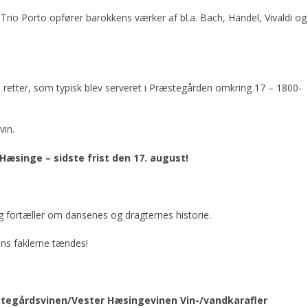
! Trio Porto opfører barokkens værker af bl.a. Bach, Händel, Vivaldi og
e retter, som typisk blev serveret i Præstegården omkring 17 – 1800-
vin.
 Hæsinge – sidste frist den
17. august!
og fortæller om dansenes og dragternes historie.
ns faklerne tændes!
tegårdsvinen/Vester Hæsingevinen
Vin-/vandkarafler