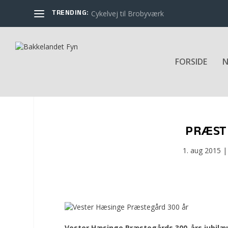
TRENDING:
Cykelvej til Brobyværk
FORSIDE
N
PRÆST
1. aug 2015
Vester Hæsinge Præstegårds
300-års jubil