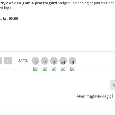
 tryk af den gamle præstegård
sælges i anledning af jubilæet den
d låg i
k. kr. 65,00
SATS:
Åben frugtavlerdag på 