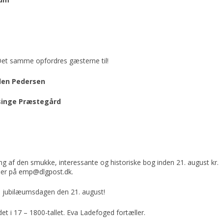
 Det samme opfordres gæsterne til!
llen Pedersen
singe Præstegård
ng af den smukke, interessante og historiske bog inden 21. august kr.
ler på
emp@dlgpost.dk
.
på jubilæumsdagen den 21. august!
et i 17 – 1800-tallet. Eva Ladefoged fortæller.