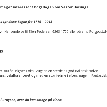
meget interessant bog!
Bogen om
Vester Hæsinge
ts Lyndelse Sogne fra 1715 – 2015
,-.
Henvendelse til Ellen Pedersen 6263 1706 eller på
emp@dlgpost.d
15
er 300 år udgiver LokalBrugsen en særdeles god Italiensk rødvin
tens, velafbalanceret og med en stor fedme i eftersmagen. Fantastis
é i Brugsen, hvor du kan smage på vinen!